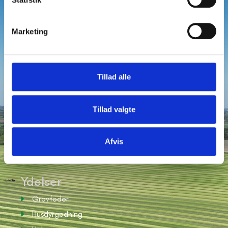
Marketing
Tillad alle
Kontakt
Tillad valgte
20 14 05 79
20 14 55 79
Afvis
CVR: 37336874
Jerupvej 757, 9870 Sindal
Ydelser
Grovfoder
Husdyrgødning