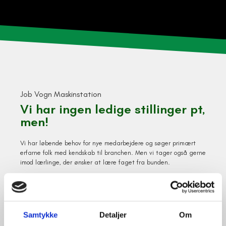
Job Vogn Maskinstation
Vi har ingen ledige stillinger pt,
men!
Vi har løbende behov for nye medarbejdere og søger primært
erfarne folk med kendskab til branchen. Men vi tager også gerne
imod lærlinge, der ønsker at lære faget fra bunden.
Hos os får du en arbejdsplads, hvor du arbejder med moderne
udstyr og har alsidige opgaver. Vi stræber efter at give vores
medarbejdere den selvstændighed og det ansvar, de ønsker og
trives med.
Samtykke
Detaljer
Om
Du er altid velkommen til at sende dit CV uopfordret eller ringe