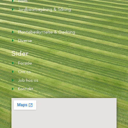
Halm
Jordbearbejdning & Såning
Ydelser
Plantebeskyttelse & Gødning
Diverse
Sider
Forside
Om os
Job hos os
Kontakt