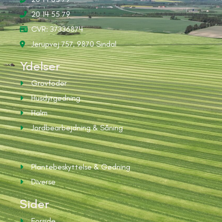
20 14 55 79
CVR: 37336874
Jerupvej 757, 9870 Sindal
Ydelser
Grovfoder
Husdyrgødning
Halm
Jordbearbejdning & Såning
Ydelser
Plantebeskyttelse & Gødning
Diverse
Sider
Forside