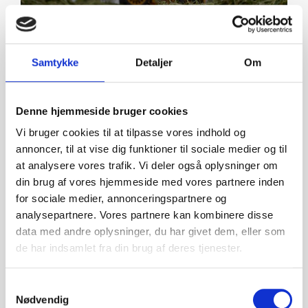
Grovfoder
Samtykke
Detaljer
Om
Læs mere
Denne hjemmeside bruger cookies
Vi bruger cookies til at tilpasse vores indhold og
annoncer, til at vise dig funktioner til sociale medier og til
at analysere vores trafik. Vi deler også oplysninger om
din brug af vores hjemmeside med vores partnere inden
Halm
for sociale medier, annonceringspartnere og
analysepartnere. Vores partnere kan kombinere disse
Læs mere
data med andre oplysninger, du har givet dem, eller som
de har indsamlet fra din brug af deres tjenester.
Samtykkevalg
Nødvendig